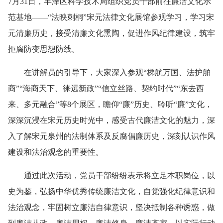
7月31日，丰泽区科学技术局组织党员干部前往廉洁文化示
范基地——“法映刺桐”宋元法律文化展馆参观学习，学习宋
元清廉历史，接受清廉文化熏陶，促进作风纪律建设，筑牢
拒腐防变思想防线。
在讲解员的引导下，大家深入参观“梯航万国、法护舶
商”“海商天下、徕远新政”“信立丝路、契约时代”“东去西
来、多元融合”等8个展区，瞻仰“廉”历史、聆听“廉”文化，
深深沉浸在宋元历史时光中，感受古代廉洁文化的魅力，深
入了解宋元泉州的法制体系及反腐倡廉历史，深刻认识作风
建设和法治观念的重要性。
通过此次活动，党员干部纷纷表示将立足本职岗位，以
史为鉴，弘扬中华优秀传统廉洁文化，自觉强化纪律意识和
法治观念，牢固树立廉洁自律意识，坚决抵制各种诱惑，做